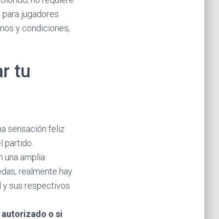
e para jugadores
nos y condiciones,
r tu
na sensación feliz
l partido.
n una amplia
edas, realmente hay
 y sus respectivos
 autorizado o si