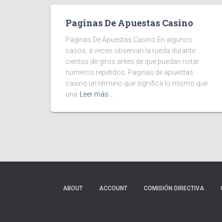
Paginas De Apuestas Casino
Paginas De Apuestas Casino En algunos
casos, a veces observan la rueda durante
cientos de giros antes de que puedan notar
números repetidos. Paginas de apuestas
casino un término que significa lo mismo que
una
Leer más…
ABOUT
ACCOUNT
COMISIÓN DIRECTIVA