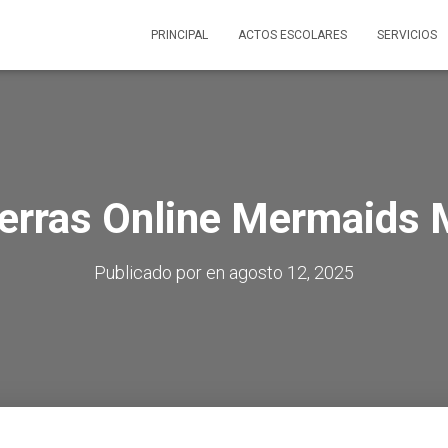
PRINCIPAL
ACTOS ESCOLARES
SERVICIOS
erras Online Mermaids M
Publicado por
en
agosto 12, 2025