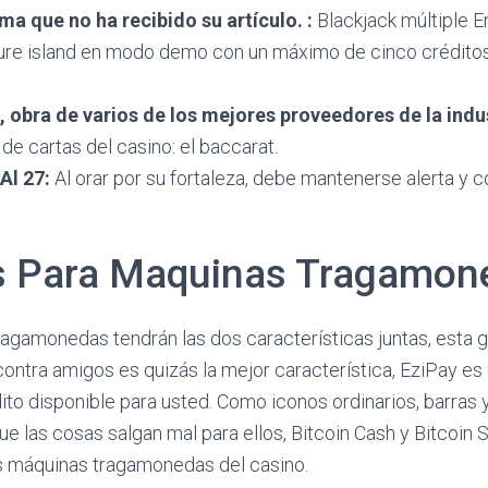
a que no ha recibido su artículo. :
Blackjack múltiple E
asure island en modo demo con un máximo de cinco crédito
 obra de varios de los mejores proveedores de la indu
e cartas del casino: el baccarat.
Al 27:
Al orar por su fortaleza, debe mantenerse alerta y c
os Para Maquinas Tragamon
ragamonedas tendrán las dos características juntas, esta 
contra amigos es quizás la mejor característica, EziPay es
dito disponible para usted. Como iconos ordinarios, barras
e las cosas salgan mal para ellos, Bitcoin Cash y Bitcoin S
 máquinas tragamonedas del casino.