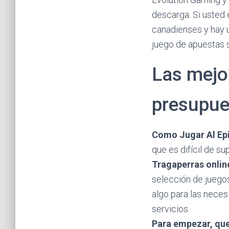
descarga. Si usted 
canadienses y hay 
juego de apuestas s
Las mejor
presupue
Como Jugar Al Ep
que es difícil de su
Tragaperras online
selección de juego
algo para las nece
servicios.
Para empezar, que 