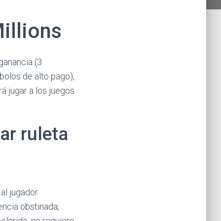
illions
ganancia (3
bolos de alto pago),
 jugar a los juegos
ar ruleta
 al jugador
ncia obstinada,
olorido, no requiere