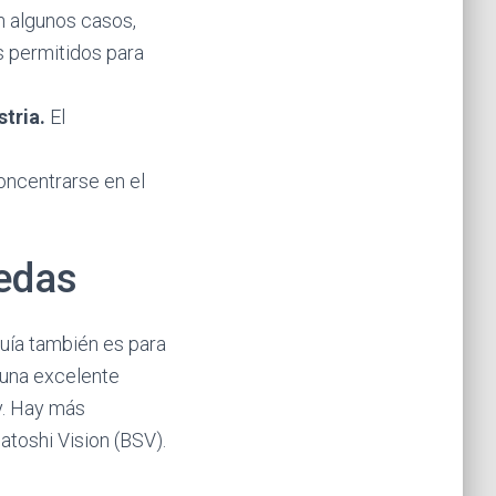
n algunos casos,
s permitidos para
stria.
El
oncentrarse en el
edas
guía también es para
 una excelente
 y. Hay más
atoshi Vision (BSV).