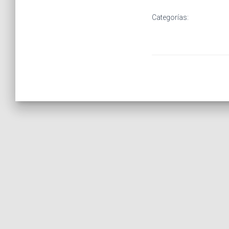
Categorías: